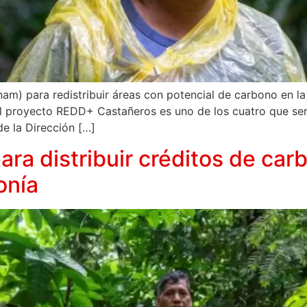
nam) para redistribuir áreas con potencial de carbono en 
l proyecto REDD+ Castañeros es uno de los cuatro que se
de la Dirección […]
ra distribuir créditos de car
onía