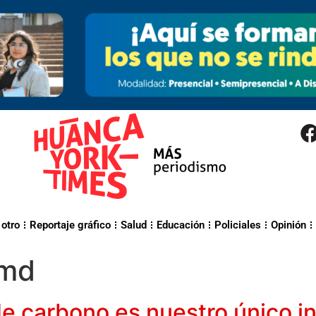
 otro
Reportaje gráfico
Salud
Educación
Policiales
Opinión
amd
de carbono es nuestro único i