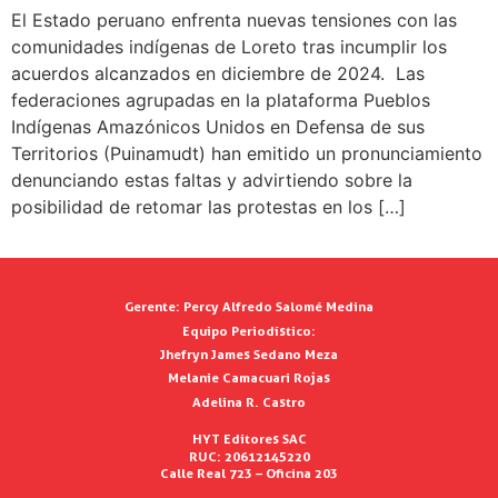
El Estado peruano enfrenta nuevas tensiones con las
comunidades indígenas de Loreto tras incumplir los
acuerdos alcanzados en diciembre de 2024. Las
federaciones agrupadas en la plataforma Pueblos
Indígenas Amazónicos Unidos en Defensa de sus
Territorios (Puinamudt) han emitido un pronunciamiento
denunciando estas faltas y advirtiendo sobre la
posibilidad de retomar las protestas en los […]
Gerente:
Percy Alfredo Salomé Medina
Equipo Periodístico:
Jhefryn James Sedano Meza
Melanie Camacuari Rojas
Adelina R. Castro
HYT Editores SAC
RUC: 20612145220
Calle Real 723 – Oficina 203