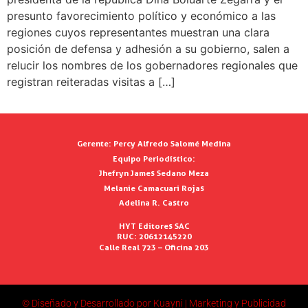
presunto favorecimiento político y económico a las
regiones cuyos representantes muestran una clara
posición de defensa y adhesión a su gobierno, salen a
relucir los nombres de los gobernadores regionales que
registran reiteradas visitas a […]
Gerente:
Percy Alfredo Salomé Medina
Equipo Periodístico:
Jhefryn James Sedano Meza
Melanie Camacuari Rojas
Adelina R. Castro
HYT Editores SAC
RUC: 20612145220
Calle Real 723 – Oficina 203
© Diseñado y Desarrollado por Kuayni | Marketing y Publicidad