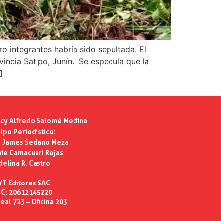
o integrantes habría sido sepultada. El
vincia Satipo, Junín. Se especula que la
]
cy Alfredo Salomé Medina
ipo Periodístico:
n James Sedano Meza
ie Camacuari Rojas
delina R. Castro
YT Editores SAC
C: 20612145220
eal 723 – Oficina 203