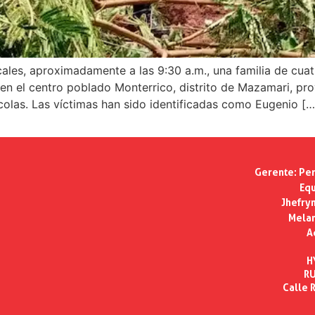
les, aproximadamente a las 9:30 a.m., una familia de cuatr
 en el centro poblado Monterrico, distrito de Mazamari, pro
ícolas. Las víctimas han sido identificadas como Eugenio […
Gerente:
Per
Equ
Jhefry
Melan
A
H
RU
Calle R