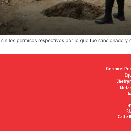
ra sin los permisos respectivos por lo que fue sancionado y 
Gerente:
Per
Equ
Jhefry
Melan
A
H
RU
Calle R