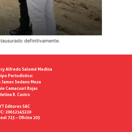
clausurado definitivamente.
cy Alfredo Salomé Medina
ipo Periodístico:
n James Sedano Meza
ie Camacuari Rojas
delina R. Castro
YT Editores SAC
C: 20612145220
eal 723 – Oficina 203