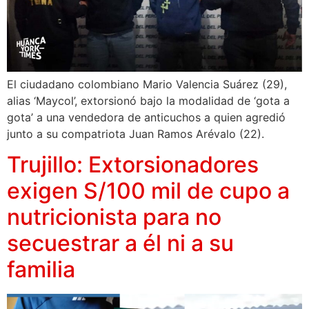
El ciudadano colombiano Mario Valencia Suárez (29),
alias ‘Maycol’, extorsionó bajo la modalidad de ‘gota a
gota’ a una vendedora de anticuchos a quien agredió
junto a su compatriota Juan Ramos Arévalo (22).
Trujillo: Extorsionadores
exigen S/100 mil de cupo a
nutricionista para no
secuestrar a él ni a su
familia