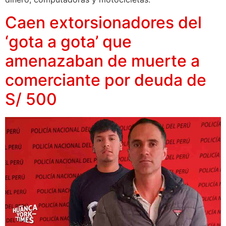
Caen extorsionadores del
‘gota a gota’ que
amenazaban de muerte a
comerciante por deuda de
S/ 500