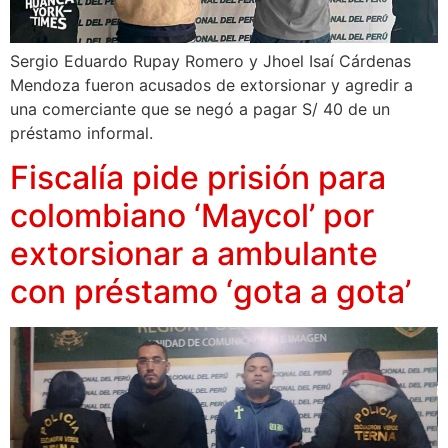
Sergio Eduardo Rupay Romero y Jhoel Isaí Cárdenas
Mendoza fueron acusados de extorsionar y agredir a
una comerciante que se negó a pagar S/ 40 de un
préstamo informal.
Fiscalía pide prisión para
colombiano ‘Maycol’ por
extorsionar a ambulante
con préstamo ‘gota a gota’