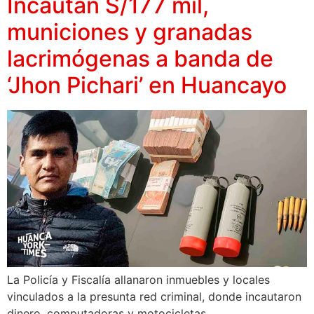
Incautan S/177 mil,
municiones y granadas
lacrimógenas a banda de
‘Jhon Pichari’ en Huancayo
La Policía y Fiscalía allanaron inmuebles y locales
vinculados a la presunta red criminal, donde incautaron
dinero, computadoras y motocicletas.