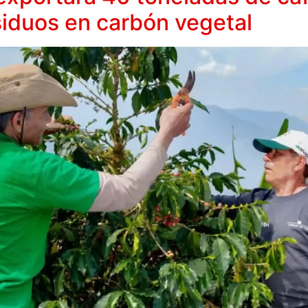
siduos en carbón vegetal