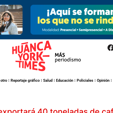
 otro
Reportaje gráfico
Salud
Educación
Policiales
Opinión
portará 40 toneladas de café