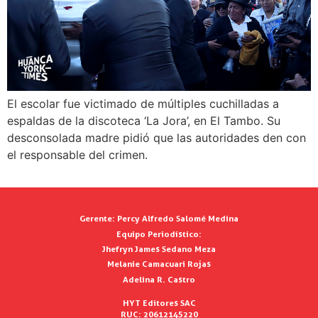
El escolar fue victimado de múltiples cuchilladas a
espaldas de la discoteca ‘La Jora’, en El Tambo. Su
desconsolada madre pidió que las autoridades den con
el responsable del crimen.
Gerente:
Percy Alfredo Salomé Medina
Equipo Periodístico:
Jhefryn James Sedano Meza
Melanie Camacuari Rojas
Adelina R. Castro
HYT Editores SAC
RUC: 20612145220