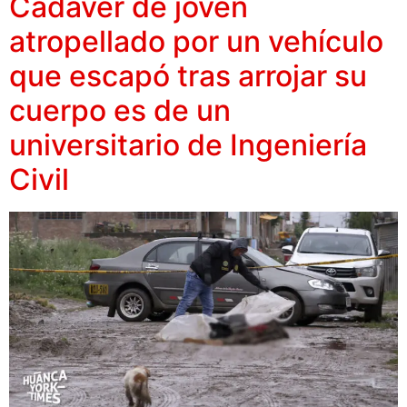
Cadáver de joven
atropellado por un vehículo
que escapó tras arrojar su
cuerpo es de un
universitario de Ingeniería
Civil