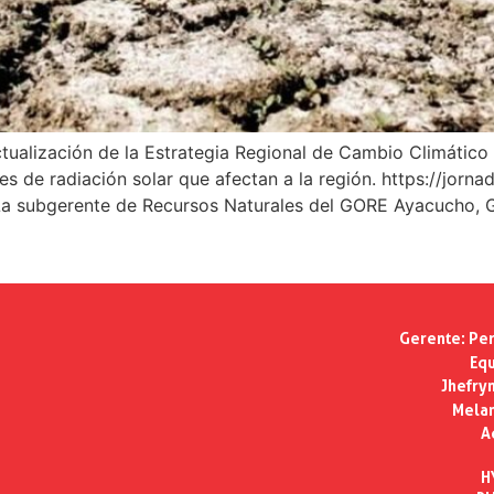
ctualización de la Estrategia Regional de Cambio Climático 
les de radiación solar que afectan a la región. https://jor
a subgerente de Recursos Naturales del GORE Ayacucho, Gise
Gerente:
Per
Equ
Jhefry
Melan
A
H