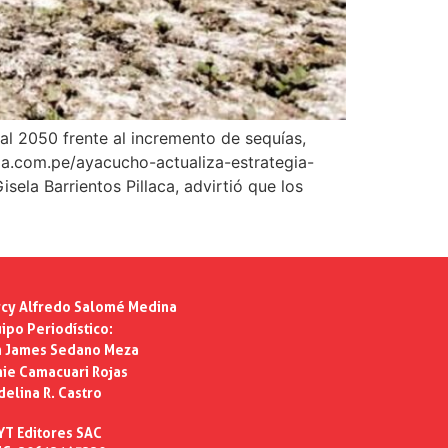
al 2050 frente al incremento de sequías,
nada.com.pe/ayacucho-actualiza-estrategia-
la Barrientos Pillaca, advirtió que los
cy Alfredo Salomé Medina
ipo Periodístico:
n James Sedano Meza
ie Camacuari Rojas
delina R. Castro
YT Editores SAC