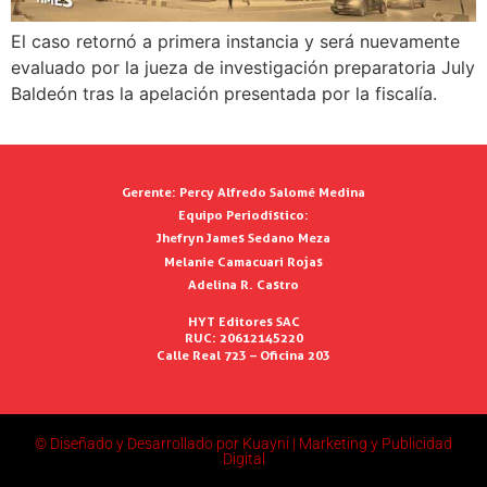
El caso retornó a primera instancia y será nuevamente
evaluado por la jueza de investigación preparatoria July
Baldeón tras la apelación presentada por la fiscalía.
Gerente:
Percy Alfredo Salomé Medina
Equipo Periodístico:
Jhefryn James Sedano Meza
Melanie Camacuari Rojas
Adelina R. Castro
HYT Editores SAC
RUC: 20612145220
Calle Real 723 – Oficina 203
© Diseñado y Desarrollado por Kuayni | Marketing y Publicidad
Digital