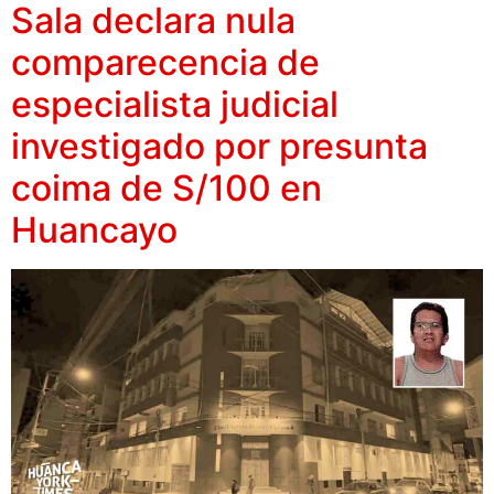
Sala declara nula
comparecencia de
especialista judicial
investigado por presunta
coima de S/100 en
Huancayo