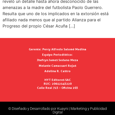
reveló un detalle hasta ahora desconocido de las
amenazas a la madre del futbolista Paolo Guerrero.
Resulta que uno de los implicados en la extorsión está
afiliado nada menos que al partido Alianza para el
Progreso del propio César Acuña […]
Gerente:
Percy Alfredo Salomé Medina
Equipo Periodístico:
Jhefryn James Sedano Meza
Melanie Camacuari Rojas
Adelina R. Castro
HYT Editores SAC
RUC: 20612145220
Calle Real 723 – Oficina 203
© Diseñado y Desarrollado por Kuayni | Marketing y Publicidad
Digital