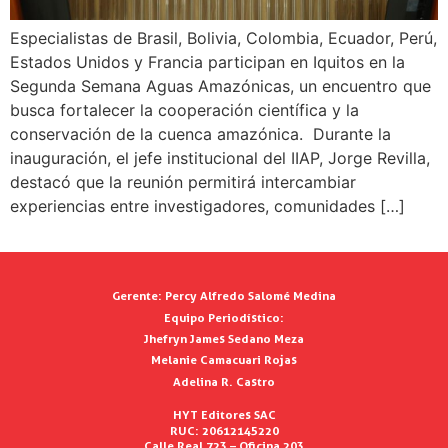
Especialistas de Brasil, Bolivia, Colombia, Ecuador, Perú,
Estados Unidos y Francia participan en Iquitos en la
Segunda Semana Aguas Amazónicas, un encuentro que
busca fortalecer la cooperación científica y la
conservación de la cuenca amazónica. Durante la
inauguración, el jefe institucional del IIAP, Jorge Revilla,
destacó que la reunión permitirá intercambiar
experiencias entre investigadores, comunidades […]
Gerente:
Percy Alfredo Salomé Medina
Equipo Periodístico:
Jhefryn James Sedano Meza
Melanie Camacuari Rojas
Adelina R. Castro
HYT Editores SAC
RUC: 20612145220
Calle Real 723 – Oficina 203