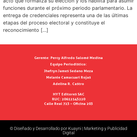
acto que formaliza su elección y los habilita para asumir
funciones durante el próximo periodo parlamentario. La
entrega de credenciales representa una de las últimas
etapas del proceso electoral y constituye el
reconocimiento […]
Gerente:
Percy Alfredo Salomé Medina
Equipo Periodístico:
Jhefryn James Sedano Meza
Melanie Camacuari Rojas
Adelina R. Castro
HYT Editores SAC
RUC: 20612145220
Calle Real 723 – Oficina 203
© Diseñado y Desarrollado por Kuayni | Marketing y Publicidad
Digital