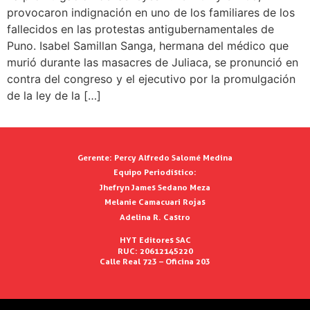
provocaron indignación en uno de los familiares de los
fallecidos en las protestas antigubernamentales de
Puno. Isabel Samillan Sanga, hermana del médico que
murió durante las masacres de Juliaca, se pronunció en
contra del congreso y el ejecutivo por la promulgación
de la ley de la […]
Gerente:
Percy Alfredo Salomé Medina
Equipo Periodístico:
Jhefryn James Sedano Meza
Melanie Camacuari Rojas
Adelina R. Castro
HYT Editores SAC
RUC: 20612145220
Calle Real 723 – Oficina 203