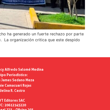
ucho ha generado un fuerte rechazo por parte
. La organización critica que este despido
cy Alfredo Salomé Medina
ipo Periodístico:
n James Sedano Meza
ie Camacuari Rojas
delina R. Castro
YT Editores SAC
C: 20612145220
eal 723 – Oficina 203