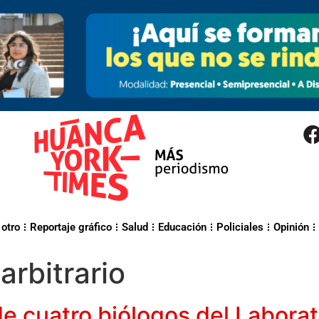
 otro
Reportaje gráfico
Salud
Educación
Policiales
Opinión
arbitrario
e cuatro biólogos del Labora