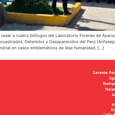
de cesar a cuatro biólogos del Laboratorio Forense de Ayac
ecuestrados, Detenidos y Desaparecidos del Perú (Anfasep)
ndrial en casos emblemáticos de lesa humanidad, […]
Gerente:
Per
Equ
Jhefry
Melan
A
H
RU
Calle R