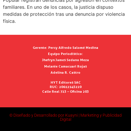
Popular registran denuncias por agresión en contextos
familiares. En uno de los casos, la justicia dispuso
medidas de protección tras una denuncia por violencia
física.
Gerente:
Percy Alfredo Salomé Medina
Equipo Periodístico:
Jhefryn James Sedano Meza
Melanie Camacuari Rojas
Adelina R. Castro
HYT Editores SAC
RUC: 20612145220
Calle Real 723 – Oficina 203
© Diseñado y Desarrollado por Kuayni | Marketing y Publicidad
Digital