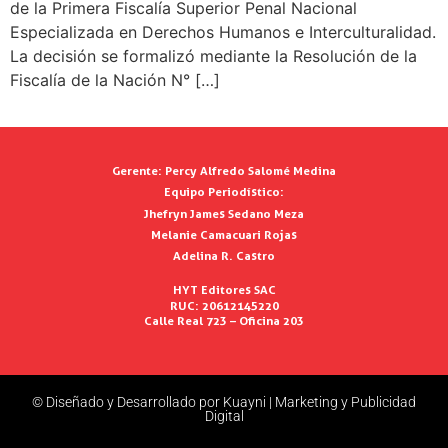
de la Primera Fiscalía Superior Penal Nacional
Especializada en Derechos Humanos e Interculturalidad.
La decisión se formalizó mediante la Resolución de la
Fiscalía de la Nación N° […]
Gerente:
Percy Alfredo Salomé Medina
Equipo Periodístico:
Jhefryn James Sedano Meza
Melanie Camacuari Rojas
Adelina R. Castro
HYT Editores SAC
RUC: 20612145220
Calle Real 723 – Oficina 203
© Diseñado y Desarrollado por Kuayni | Marketing y Publicidad
Digital