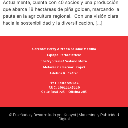
Actualmente, cuenta con 40 socios y una producción
que abarca 18 hectáreas de piña golden, marcando la
pauta en la agricultura regional. Con una visión clara
hacia la sostenibilidad y la diversificación, […]
Gerente:
Percy Alfredo Salomé Medina
Equipo Periodístico:
Jhefryn James Sedano Meza
Melanie Camacuari Rojas
Adelina R. Castro
HYT Editores SAC
RUC: 20612145220
Calle Real 723 – Oficina 203
© Diseñado y Desarrollado por Kuayni | Marketing y Publicidad
Digital