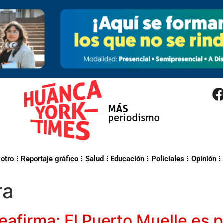
 otro
Reportaje gráfico
Salud
Educación
Policiales
Opinión
ra
eafirma: El Puerto Muelle es 