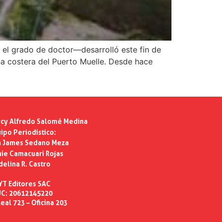
 el grado de doctor—desarrolló este fin de
na costera del Puerto Muelle. Desde hace
cy Alfredo Salomé Medina
ipo Periodístico:
n James Sedano Meza
ie Camacuari Rojas
delina R. Castro
YT Editores SAC
C: 20612145220
eal 723 – Oficina 203