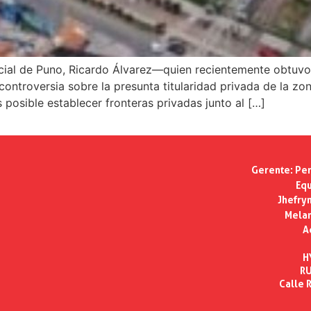
ncial de Puno, Ricardo Álvarez—quien recientemente obtuvo
ontroversia sobre la presunta titularidad privada de la zo
 posible establecer fronteras privadas junto al […]
Gerente:
Per
Equ
Jhefry
Melan
A
H
RU
Calle R