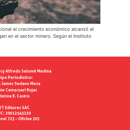
cional el crecimiento económico alcanzó el
n en el sector minero. Según el Instituto
cy Alfredo Salomé Medina
ipo Periodístico:
n James Sedano Meza
ie Camacuari Rojas
delina R. Castro
YT Editores SAC
C: 20612145220
eal 723 – Oficina 203