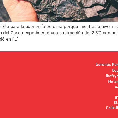
mixto para la economía peruana porque mientras a nivel na
ón del Cusco experimentó una contracción del 2.6% con orige
bió en […]
Gerente:
Per
Equ
Jhefry
Melan
A
H
RU
Calle R