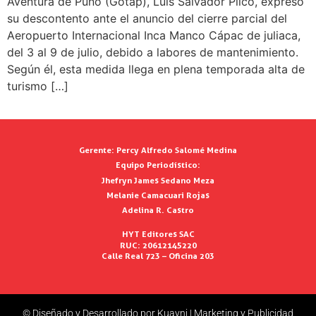
Aventura de Puno (Gotap), Luis Salvador Pilco, expresó
su descontento ante el anuncio del cierre parcial del
Aeropuerto Internacional Inca Manco Cápac de juliaca,
del 3 al 9 de julio, debido a labores de mantenimiento.
Según él, esta medida llega en plena temporada alta de
turismo […]
Gerente:
Percy Alfredo Salomé Medina
Equipo Periodístico:
Jhefryn James Sedano Meza
Melanie Camacuari Rojas
Adelina R. Castro
HYT Editores SAC
RUC: 20612145220
Calle Real 723 – Oficina 203
© Diseñado y Desarrollado por Kuayni | Marketing y Publicidad