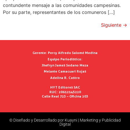
contundente mensaje a las comunidades campesinas.
Por su parte, representantes de los comuneros […]
Siguiente
→
Gerente:
Percy Alfredo Salomé Medina
Equipo Periodístico:
Jhefryn James Sedano Meza
Melanie Camacuari Rojas
Adelina R. Castro
HYT Editores SAC
RUC: 20612145220
Calle Real 723 – Oficina 203
© Diseñado y Desarrollado por Kuayni | Marketing y Publicidad
Digital