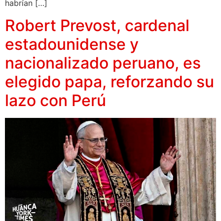
habrían […]
Robert Prevost, cardenal
estadounidense y
nacionalizado peruano, es
elegido papa, reforzando su
lazo con Perú