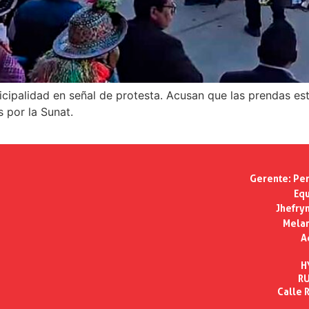
cipalidad en señal de protesta. Acusan que las prendas es
 por la Sunat.
Gerente:
Per
Equ
Jhefry
Melan
A
H
RU
Calle R