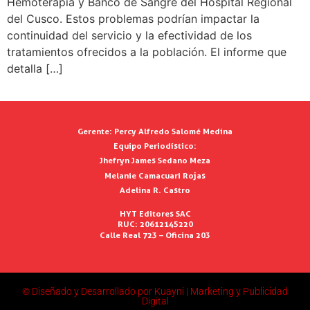
Hemoterapia y Banco de Sangre del Hospital Regional
del Cusco. Estos problemas podrían impactar la
continuidad del servicio y la efectividad de los
tratamientos ofrecidos a la población. El informe que
detalla […]
Gerente:
Percy Alfredo Salomé Medina
Equipo Periodístico:
Jhefryn James Sedano Meza
Melanie Camacuari Rojas
Adelina R. Castro
HYT Editores SAC
RUC: 20612145220
Calle Real 723 – Oficina 203
© Diseñado y Desarrollado por Kuayni | Marketing y Publicidad
Digital