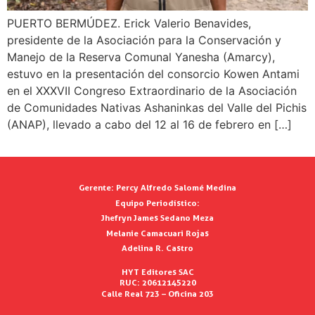
PUERTO BERMÚDEZ. Erick Valerio Benavides,
presidente de la Asociación para la Conservación y
Manejo de la Reserva Comunal Yanesha (Amarcy),
estuvo en la presentación del consorcio Kowen Antami
en el XXXVII Congreso Extraordinario de la Asociación
de Comunidades Nativas Ashaninkas del Valle del Pichis
(ANAP), llevado a cabo del 12 al 16 de febrero en […]
Gerente:
Percy Alfredo Salomé Medina
Equipo Periodístico:
Jhefryn James Sedano Meza
Melanie Camacuari Rojas
Adelina R. Castro
HYT Editores SAC
RUC: 20612145220
Calle Real 723 – Oficina 203