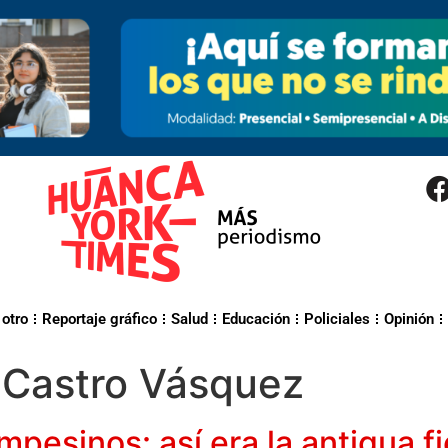
 otro
Reportaje gráfico
Salud
Educación
Policiales
Opinión
 Castro Vásquez
mpesinos: así era la antigua f