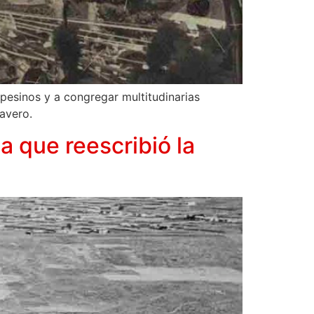
mpesinos y a congregar multitudinarias
avero.
a que reescribió la