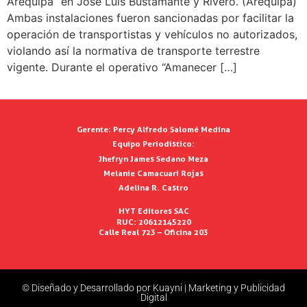
Arequipa” en José Luis Bustamante y Rivero. (Arequipa)
Ambas instalaciones fueron sancionadas por facilitar la
operación de transportistas y vehículos no autorizados,
violando así la normativa de transporte terrestre
vigente. Durante el operativo “Amanecer […]
Gerente:
Percy Alfredo Salomé Medina
Equipo Periodístico:
Jhefryn James Sedano Meza
Melanie Camacuari Rojas
Adelina R. Castro
HYT Editores SAC
RUC: 20612145220
Calle Real 723 – Oficina 203
© Diseñado y Desarrollado por Kuayni | Marketing y Publicidad
Digital