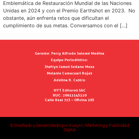
Emblemática de Restauración Mundial de las Naciones
Unidas en 2024 y con el Premio Earthshot en 2023. No
obstante, aún enfrenta retos que dificultan el
cumplimiento de sus metas. Conversamos con el […]
Gerente:
Percy Alfredo Salomé Medina
Equipo Periodístico:
Jhefryn James Sedano Meza
Melanie Camacuari Rojas
Adelina R. Castro
HYT Editores SAC
RUC: 20612145220
Calle Real 723 – Oficina 203
© Diseñado y Desarrollado por Kuayni | Marketing y Publicidad
Digital