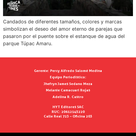
Candados de diferentes tamaños, colores y marcas
simbolizan el deseo del amor eterno de parejas que
pasaron por el puente sobre el estanque de agua del
parque Túpac Amaru.
Gerente:
Percy Alfredo Salomé Medina
Equipo Periodístico:
Jhefryn James Sedano Meza
Melanie Camacuari Rojas
Adelina R. Castro
HYT Editores SAC
RUC: 20612145220
Calle Real 723 – Oficina 203