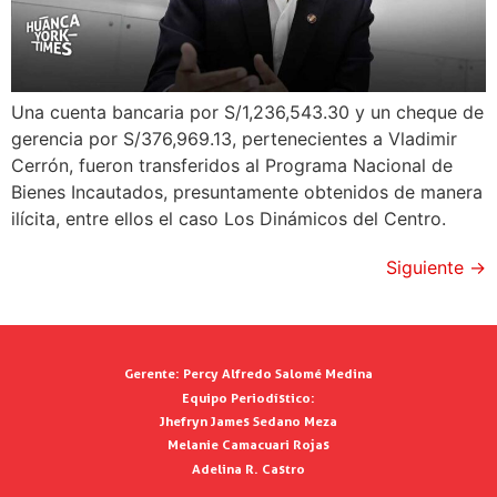
Una cuenta bancaria por S/1,236,543.30 y un cheque de
gerencia por S/376,969.13, pertenecientes a Vladimir
Cerrón, fueron transferidos al Programa Nacional de
Bienes Incautados, presuntamente obtenidos de manera
ilícita, entre ellos el caso Los Dinámicos del Centro.
Siguiente
→
Gerente:
Percy Alfredo Salomé Medina
Equipo Periodístico:
Jhefryn James Sedano Meza
Melanie Camacuari Rojas
Adelina R. Castro