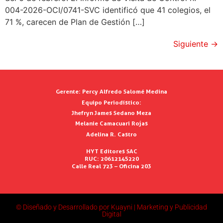
004-2026-OCI/0741-SVC identificó que 41 colegios, el
71 %, carecen de Plan de Gestión […]
Siguiente
→
Gerente:
Percy Alfredo Salomé Medina
Equipo Periodístico:
Jhefryn James Sedano Meza
Melanie Camacuari Rojas
Adelina R. Castro
HYT Editores SAC
RUC: 20612145220
Calle Real 723 – Oficina 203
© Diseñado y Desarrollado por Kuayni | Marketing y Publicidad
Digital